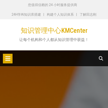
跳
您值得信赖的 24 小时服务提供商
转
24H学AI知识库搭建
构建个人知识体系
了解田志刚
到
内
知识管理中心KMCenter
容
让每个机构和个人都从知识管理中获益！