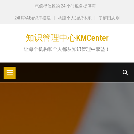
跳
您值得信赖的 24 小时服务提供商
转
24H学AI知识库搭建
构建个人知识体系
了解田志刚
到
内
知识管理中心KMCenter
容
让每个机构和个人都从知识管理中获益！