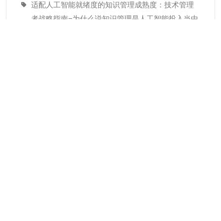
适配人工智能就绪度的知识管理成熟度：技术管理
者战略指南–为什么说知识管理是人工智能投入当中
潜藏的发展瓶颈
经验教训(Lessons Learned)解读
分类
KMC服务
专业人才
个人知识管理