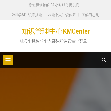
跳
您值得信赖的 24 小时服务提供商
转
24H学AI知识库搭建
构建个人知识体系
了解田志刚
到
内
知识管理中心KMCenter
容
让每个机构和个人都从知识管理中获益！