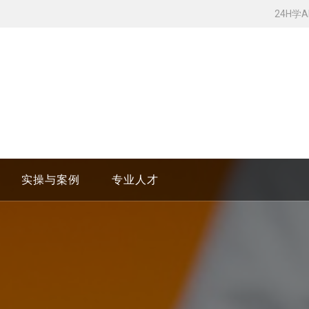
24H学
实操与案例
专业人才