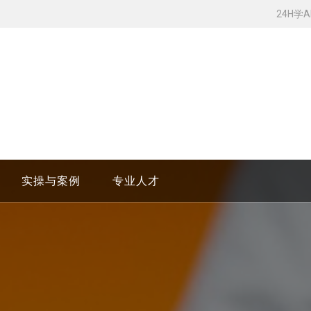
24H学
实操与案例
专业人才