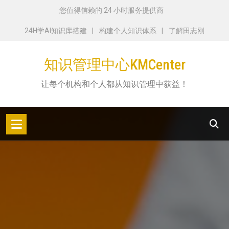
跳
您值得信赖的 24 小时服务提供商
转
24H学AI知识库搭建
构建个人知识体系
了解田志刚
到
内
知识管理中心KMCenter
容
让每个机构和个人都从知识管理中获益！