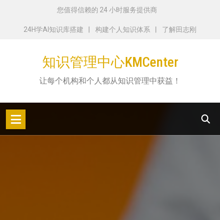
跳
您值得信赖的 24 小时服务提供商
转
24H学AI知识库搭建
构建个人知识体系
了解田志刚
到
内
知识管理中心KMCenter
容
让每个机构和个人都从知识管理中获益！