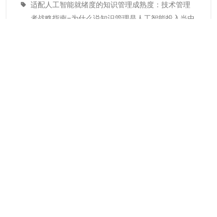
适配人工智能就绪度的知识管理成熟度：技术管理
者战略指南–为什么说知识管理是人工智能投入当中
潜藏的发展瓶颈
经验教训(Lessons Learned)解读
分类
KMC服务
专业人才
个人知识管理