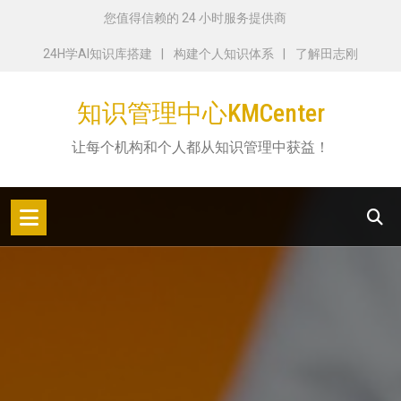
跳
您值得信赖的 24 小时服务提供商
转
24H学AI知识库搭建
构建个人知识体系
了解田志刚
到
内
知识管理中心KMCenter
容
让每个机构和个人都从知识管理中获益！