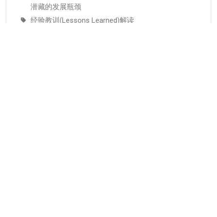
潜藏的发展瓶颈
经验教训(Lessons Learned)解读
元能力:AI时代个人成长与组织人才培养的底层逻辑
分类
KMC服务
专业人才
个人知识管理
人才推荐