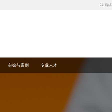
24H学
实操与案例
专业人才