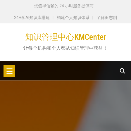
跳
您值得信赖的 24 小时服务提供商
转
24H学AI知识库搭建
构建个人知识体系
了解田志刚
到
内
知识管理中心KMCenter
容
让每个机构和个人都从知识管理中获益！