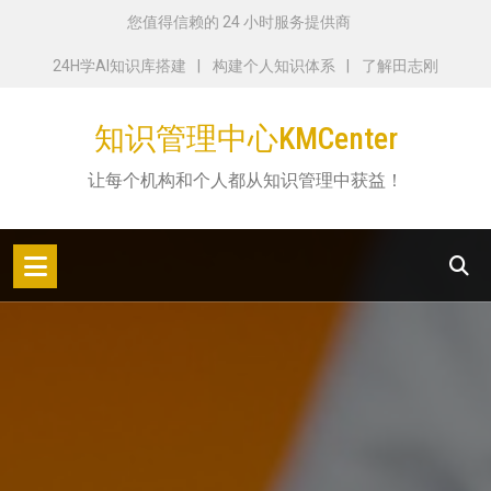
跳
您值得信赖的 24 小时服务提供商
转
24H学AI知识库搭建
构建个人知识体系
了解田志刚
到
内
知识管理中心KMCenter
容
让每个机构和个人都从知识管理中获益！