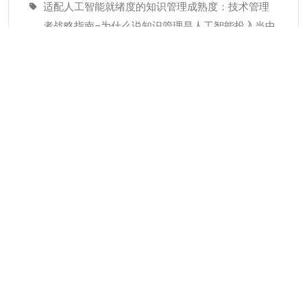
适配人工智能就绪度的知识管理成熟度：技术管理
者战略指南–为什么说知识管理是人工智能投入当中
潜藏的发展瓶颈
经验教训(Lessons Learned)解读
分类
KMC服务
专业人才
个人知识管理