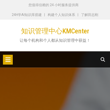
跳
您值得信赖的 24 小时服务提供商
转
24H学AI知识库搭建
构建个人知识体系
了解田志刚
到
内
知识管理中心KMCenter
容
让每个机构和个人都从知识管理中获益！