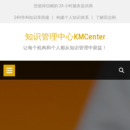
跳
您值得信赖的 24 小时服务提供商
转
24H学AI知识库搭建
构建个人知识体系
了解田志刚
到
内
知识管理中心KMCenter
容
让每个机构和个人都从知识管理中获益！