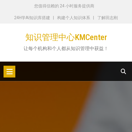
跳
您值得信赖的 24 小时服务提供商
转
24H学AI知识库搭建
构建个人知识体系
了解田志刚
到
内
知识管理中心KMCenter
容
让每个机构和个人都从知识管理中获益！