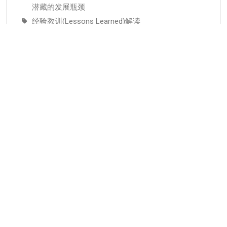
潜藏的发展瓶颈
经验教训(Lessons Learned)解读
元能力:AI时代个人成长与组织人才培养的底层逻辑
分类
KMC服务
专业人才
个人知识管理
人才推荐