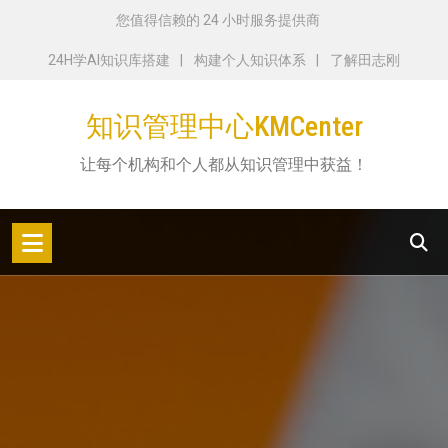
跳
您值得信赖的 24 小时服务提供商
转
24H学AI知识库搭建
构建个人知识体系
了解田志刚
到
内
知识管理中心KMCenter
容
让每个机构和个人都从知识管理中获益！