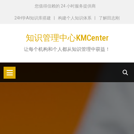
跳
您值得信赖的 24 小时服务提供商
转
24H学AI知识库搭建
构建个人知识体系
了解田志刚
到
内
知识管理中心KMCenter
容
让每个机构和个人都从知识管理中获益！