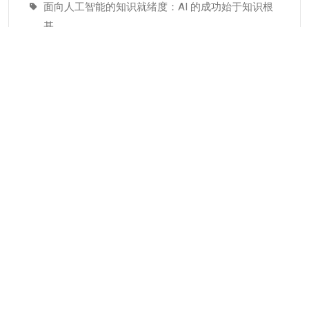
面向人工智能的知识就绪度：AI 的成功始于知识根
基
适配人工智能就绪度的知识管理成熟度：技术管理
者战略指南–为什么说知识管理是人工智能投入当中
潜藏的发展瓶颈
分类
KMC服务
专业人才