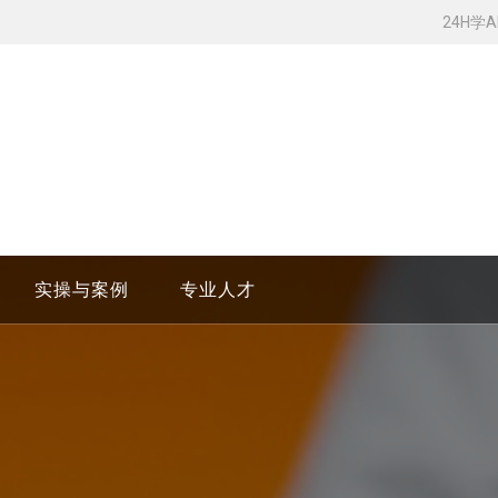
24H学
实操与案例
专业人才