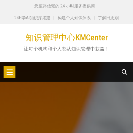
跳
您值得信赖的 24 小时服务提供商
转
24H学AI知识库搭建
构建个人知识体系
了解田志刚
到
内
知识管理中心KMCenter
容
让每个机构和个人都从知识管理中获益！