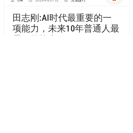
小K
2026年8月7日
方法技巧
田志刚:AI时代最重要的一
项能力，未来10年普通人最
需要的能力
作者/田志刚 老王的儿子小王上初二，期末考试物理
考得不好，老王就跟孩子讲： “物理很重要，必须把
成绩提上来。课
Continue Reading