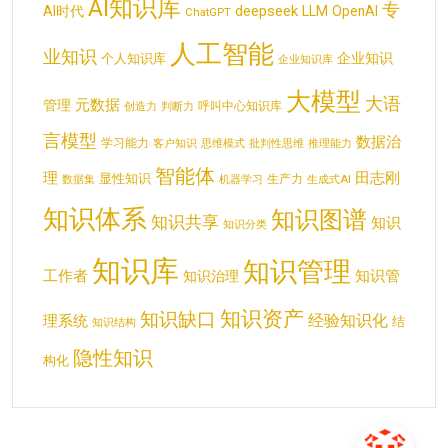
AI知识库
专
deepseek
AI时代
LLM
OpenAI
ChatGPT
人工智能
业知识
企业知识
个人知识库
企业知识库
大模型
大语
元数据
管理
呼叫中心知识库
创造力
判断力
言模型
数据治
学习能力
客户知识
思维模式
批判性思维
推理能力
智能体
理
田志刚
显性知识
生产力
数据集
机器学习
生成式AI
知识体系
知识图谱
知识共享
知识
知识分类
知识库
知识管理
工作者
知识管
知识治理
知识资产
知识缺口
经验知识化
理系统
结
知识结构
隐性知识
构化