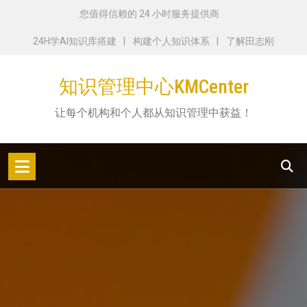
跳
您值得信赖的 24 小时服务提供商
转
24H学AI知识库搭建
构建个人知识体系
了解田志刚
到
内
知识管理中心KMCenter
容
让每个机构和个人都从知识管理中获益！