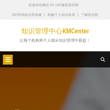
跳
您值得信赖的 24 小时服务提供商
转
24H学AI知识库搭建
构建个人知识体系
了解田志刚
到
内
知识管理中心KMCenter
容
让每个机构和个人都从知识管理中获益！