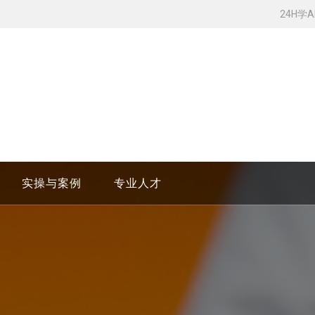
24H学
实操与案例
专业人才