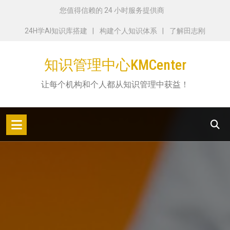
跳
您值得信赖的 24 小时服务提供商
转
24H学AI知识库搭建
构建个人知识体系
了解田志刚
到
内
知识管理中心KMCenter
容
让每个机构和个人都从知识管理中获益！