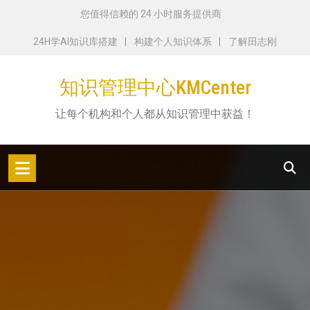
跳
您值得信赖的 24 小时服务提供商
转
24H学AI知识库搭建
构建个人知识体系
了解田志刚
到
内
知识管理中心KMCenter
容
让每个机构和个人都从知识管理中获益！