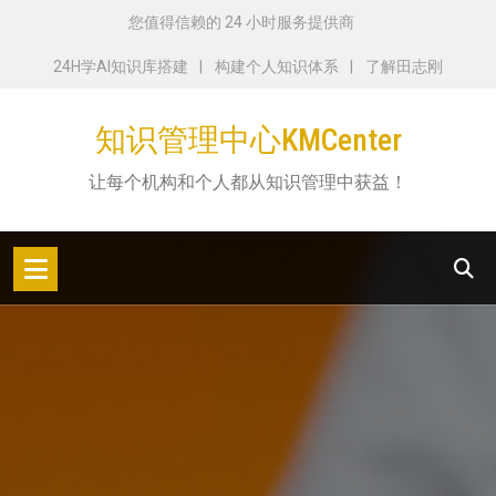
跳
您值得信赖的 24 小时服务提供商
转
24H学AI知识库搭建
构建个人知识体系
了解田志刚
到
内
知识管理中心KMCenter
容
让每个机构和个人都从知识管理中获益！