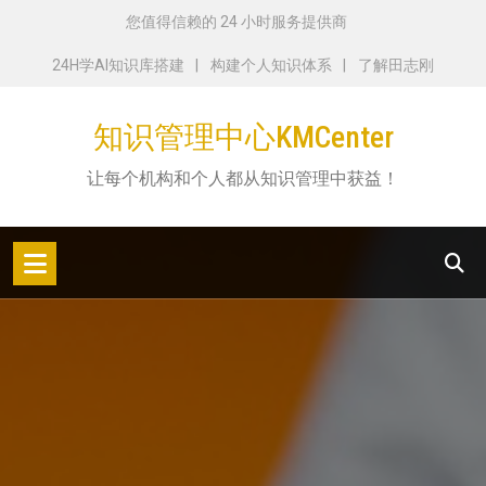
跳
您值得信赖的 24 小时服务提供商
转
24H学AI知识库搭建
构建个人知识体系
了解田志刚
到
内
知识管理中心KMCenter
容
让每个机构和个人都从知识管理中获益！