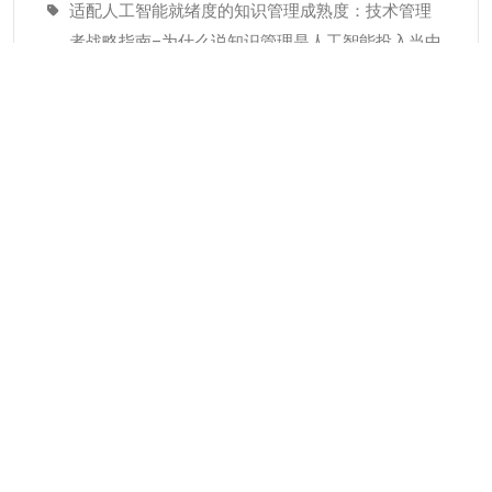
适配人工智能就绪度的知识管理成熟度：技术管理
者战略指南–为什么说知识管理是人工智能投入当中
潜藏的发展瓶颈
经验教训(Lessons Learned)解读
分类
KMC服务
专业人才
个人知识管理