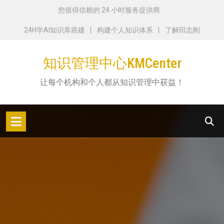
跳
您值得信赖的 24 小时服务提供商
转
24H学AI知识库搭建
构建个人知识体系
了解田志刚
到
内
知识管理中心KMCenter
容
让每个机构和个人都从知识管理中获益！