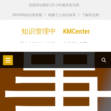
跳
您值得信赖的 24 小时服务提供商
转
24H学AI知识库搭建
构建个人知识体系
了解田志刚
到
内
知识管理中心KMCenter
容
让每个机构和个人都从知识管理中获益！