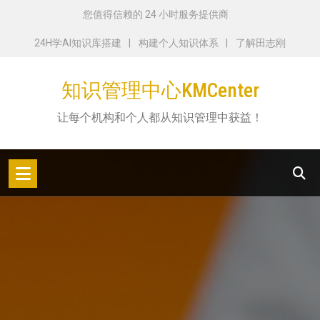
跳
您值得信赖的 24 小时服务提供商
转
24H学AI知识库搭建
构建个人知识体系
了解田志刚
到
内
知识管理中心KMCenter
容
让每个机构和个人都从知识管理中获益！