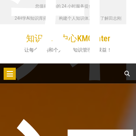
跳
您值得信赖的 24 小时服务提供商
转
24H学AI知识库搭建
构建个人知识体系
了解田志刚
到
内
知识管理中心KMCenter
容
让每个机构和个人都从知识管理中获益！