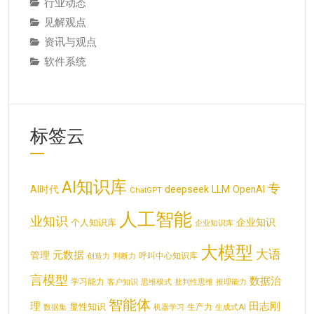
行业动态
见解观点
资讯与观点
软件系统
标签云
AI知识库
专
deepseek
AI时代
LLM
OpenAI
ChatGPT
人工智能
业知识
企业知识
个人知识库
企业知识库
大模型
大语
元数据
管理
呼叫中心知识库
创造力
判断力
言模型
数据治
学习能力
客户知识
思维模式
批判性思维
推理能力
智能体
理
田志刚
显性知识
生产力
数据集
机器学习
生成式AI