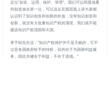
定位“创造、运用、保护、管理”。我们可以明显地看
到创造放在第一位，可以说从宏观层面上讲大家都
认识到了知识创造和创新的价值，没有知识创造和
创新，就没有大批量知识产权的涌现，我们就不能
建设知识产权强国和大国。
茅于轼先生说：“知识产权保护并不是天赋的，它不
过是各国政府给予的特权，目的在于为国家利益服
务。因此关键在于利益，不在于道德。”
这句话没有错，我相信我们国家通过《国家知识产
权战略纲要》，将知识产权提升到国家战略的层面
的根本目的也在于激发国内的知识创造和创新，通
过保护的方式促进产生更好的知识成果，而不是为
了让国外的企业用知识产权的“大棒”来打压我们。
所以，在我国知识产权建设中就必须关注、强调知