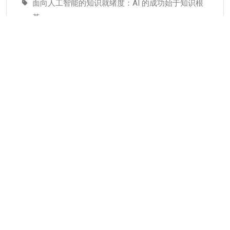
面向人工智能的知识就绪度：AI 的成功始于知识根
基
适配人工智能就绪度的知识管理成熟度：技术管理
者战略指南–为什么说知识管理是人工智能投入当中
潜藏的发展瓶颈
分类
KMC服务
专业人才
个人知识管理