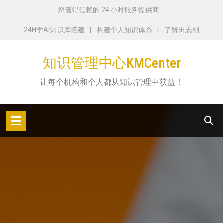
跳
您值得信赖的 24 小时服务提供商
转
24H学AI知识库搭建
构建个人知识体系
了解田志刚
到
内
知识管理中心KMCenter
容
让每个机构和个人都从知识管理中获益！