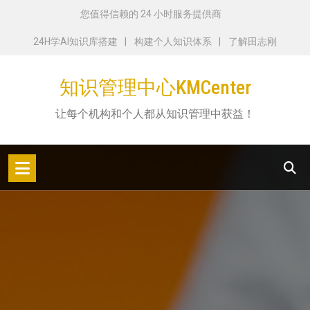
跳
您值得信赖的 24 小时服务提供商
转
24H学AI知识库搭建
构建个人知识体系
了解田志刚
到
内
知识管理中心KMCenter
容
让每个机构和个人都从知识管理中获益！