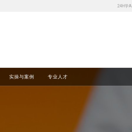
24H学
实操与案例
专业人才