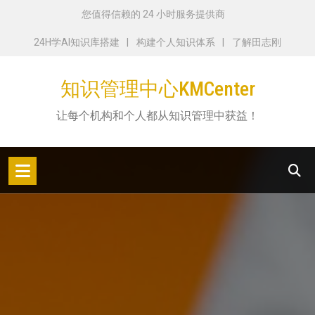
跳
您值得信赖的 24 小时服务提供商
转
24H学AI知识库搭建
构建个人知识体系
了解田志刚
到
内
知识管理中心KMCenter
容
让每个机构和个人都从知识管理中获益！