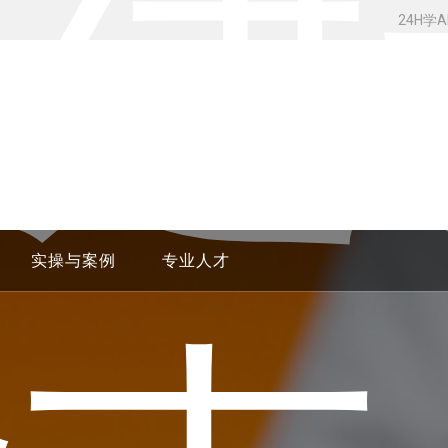
集建
24H学
实操与案例
专业人才