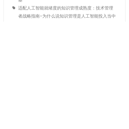
适配人工智能就绪度的知识管理成熟度：技术管理
者战略指南–为什么说知识管理是人工智能投入当中
潜藏的发展瓶颈
经验教训(Lessons Learned)解读
分类
KMC服务
专业人才
个人知识管理