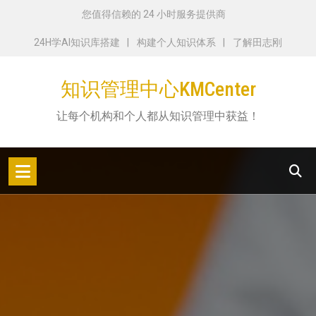
跳
您值得信赖的 24 小时服务提供商
转
24H学AI知识库搭建
构建个人知识体系
了解田志刚
到
内
知识管理中心KMCenter
容
让每个机构和个人都从知识管理中获益！