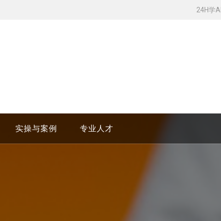
24H学
实操与案例
专业人才