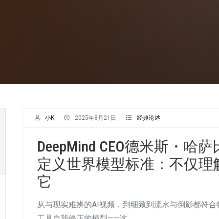
小K
2025年8月21日
经典论述
DeepMind CEO德米斯・哈萨比
定义世界模型标准：不仅理
它
从与现实难辨的AI视频，到细致到流水与倒影都符
工具自我修正的模型——这