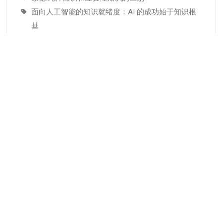
面向人工智能的知识就绪度：AI 的成功始于知识根
基
适配人工智能就绪度的知识管理成熟度：技术管理
者战略指南–为什么说知识管理是人工智能投入当中
潜藏的发展瓶颈
分类
KMC服务
专业人才