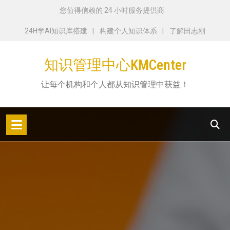
跳
您值得信赖的 24 小时服务提供商
转
24H学AI知识库搭建
构建个人知识体系
了解田志刚
到
内
知识管理中心KMCenter
容
让每个机构和个人都从知识管理中获益！