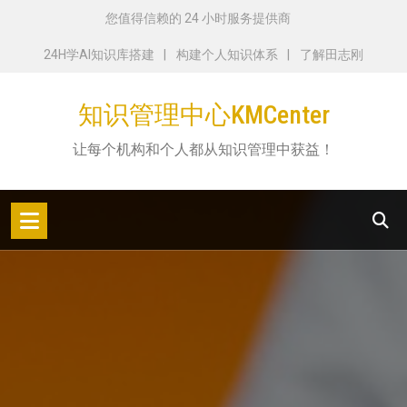
跳
您值得信赖的 24 小时服务提供商
转
24H学AI知识库搭建
构建个人知识体系
了解田志刚
到
内
知识管理中心KMCenter
容
让每个机构和个人都从知识管理中获益！