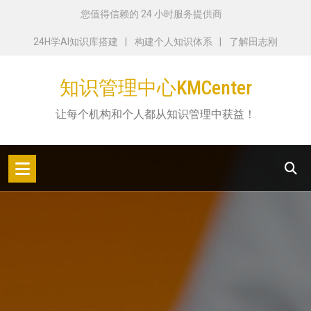
跳
您值得信赖的 24 小时服务提供商
转
24H学AI知识库搭建
构建个人知识体系
了解田志刚
到
内
知识管理中心KMCenter
容
让每个机构和个人都从知识管理中获益！