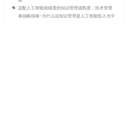
适配人工智能就绪度的知识管理成熟度：技术管理
者战略指南–为什么说知识管理是人工智能投入当中
潜藏的发展瓶颈
经验教训(Lessons Learned)解读
分类
KMC服务
专业人才
个人知识管理