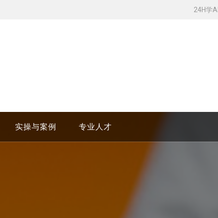
24H学
实操与案例
专业人才