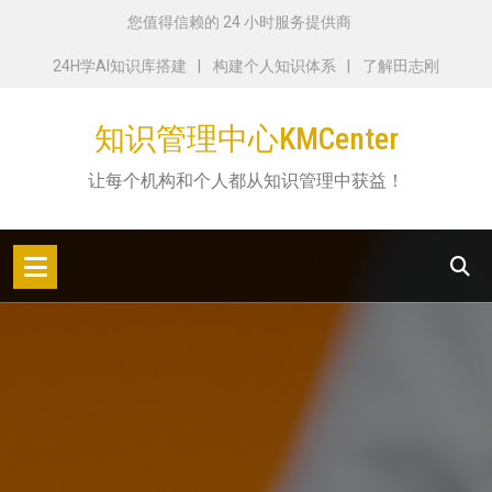
跳
您值得信赖的 24 小时服务提供商
转
24H学AI知识库搭建
构建个人知识体系
了解田志刚
到
内
知识管理中心KMCenter
容
让每个机构和个人都从知识管理中获益！