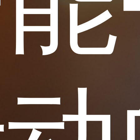
能+
行动