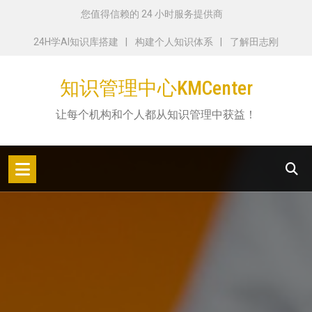
跳
您值得信赖的 24 小时服务提供商
转
24H学AI知识库搭建
构建个人知识体系
了解田志刚
到
内
知识管理中心KMCenter
容
让每个机构和个人都从知识管理中获益！