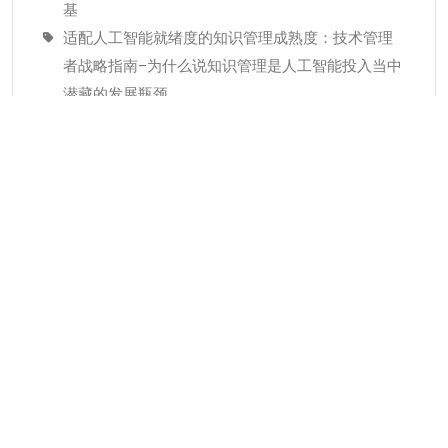
基
适配人工智能就绪度的知识管理成熟度：技术管理
者战略指南–为什么说知识管理是人工智能投入当中
潜藏的发展瓶颈
经验教训(Lessons Learned)解读
分类
KMC服务
专业人才