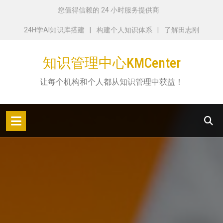
跳
您值得信赖的 24 小时服务提供商
转
24H学AI知识库搭建
构建个人知识体系
了解田志刚
到
内
知识管理中心KMCenter
容
让每个机构和个人都从知识管理中获益！