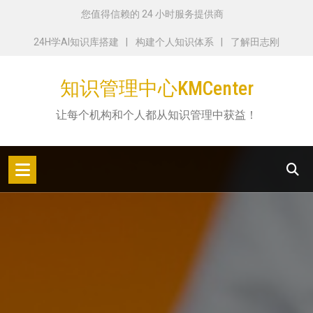
跳
您值得信赖的 24 小时服务提供商
转
24H学AI知识库搭建
构建个人知识体系
了解田志刚
到
内
知识管理中心KMCenter
容
让每个机构和个人都从知识管理中获益！