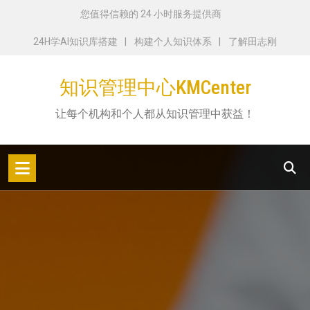
跳
您值得信赖的 24 小时服务提供商
转
24H学AI知识库搭建
构建个人知识体系
了解田志刚
到
内
知识管理中心KMCenter
容
让每个机构和个人都从知识管理中获益！