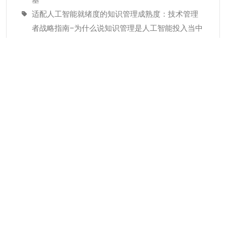
适配人工智能就绪度的知识管理成熟度：技术管理
者战略指南–为什么说知识管理是人工智能投入当中
潜藏的发展瓶颈
经验教训(Lessons Learned)解读
分类
KMC服务
专业人才
个人知识管理