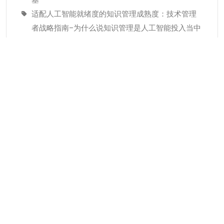
适配人工智能就绪度的知识管理成熟度：技术管理
者战略指南–为什么说知识管理是人工智能投入当中
潜藏的发展瓶颈
经验教训(Lessons Learned)解读
分类
KMC服务
专业人才
个人知识管理