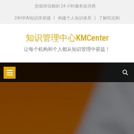
跳
您值得信赖的 24 小时服务提供商
转
24H学AI知识库搭建
构建个人知识体系
了解田志刚
到
内
知识管理中心KMCenter
容
让每个机构和个人都从知识管理中获益！