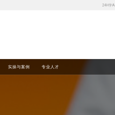
24H学
实操与案例
专业人才