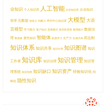
人工智能
业知识
企业知识
个人知识库
企业知识库
大模型
大语
元数据
管理
呼叫中心知识库
创造力
判断力
言模型
数据治
学习能力
客户知识
思维模式
批判性思维
推理能力
智能体
理
田志刚
显性知识
生产力
数据集
机器学习
生成式AI
知识体系
知识图谱
知识共享
知识
知识分类
知识库
知识管理
工作者
知识管
知识治理
知识资产
知识缺口
经验知识化
理系统
结
知识结构
隐性知识
构化