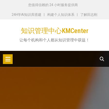
跳
您值得信赖的 24 小时服务提供商
转
24H学AI知识库搭建
构建个人知识体系
了解田志刚
到
内
知识管理中心KMCenter
容
让每个机构和个人都从知识管理中获益！