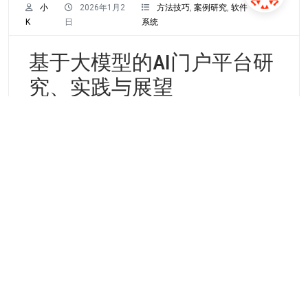
小
2026年1月2
方法技巧
,
案例研究
,
软件
K
日
系统
基于大模型的AI门户平台研
究、实践与展望
作者：潘晓明、齐爽、江顺宇，任职于华安证券股
份有限公司 一、证券经营机构智能化发展 在数字化
浪潮推动下，随着大
Continue Reading